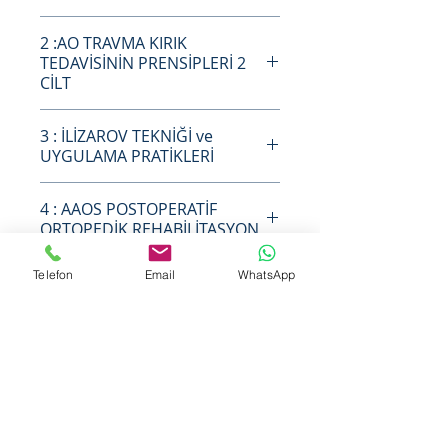
1 :AO TRAVMA PELVİS VE
2 :AO TRAVMA KIRIK
ASETABULUM KIRIKLARI 2 CİLT
TEDAVİSİNİN PRENSİPLERİ 2
CİLT
2 :AO TRAVMA KIRIK
3 : İLİZAROV TEKNİĞİ ve
TEDAVİSİNİN PRENSİPLERİ 2
UYGULAMA PRATİKLERİ
CİLT
3 : İLİZAROV TEKNİĞİ ve
4 : AAOS POSTOPERATİF
UYGULAMA PRATİKLERİ
ORTOPEDİK REHABİLİTASYON
4 : AAOS POSTOPERATİF
Telefon
Email
WhatsApp
ORTOPEDİK REHABİLİTASYON