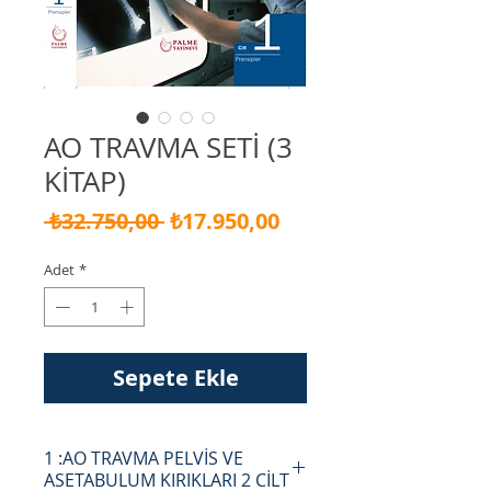
AO TRAVMA SETİ (3
KİTAP)
Normal
İndirimli
 ₺32.750,00 
₺17.950,00
Fiyat
Fiyat
Adet
*
Sepete Ekle
1 :AO TRAVMA PELVİS VE
ASETABULUM KIRIKLARI 2 CİLT