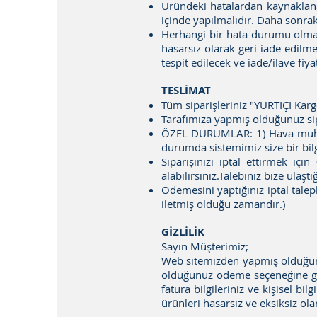
Üründeki hatalardan kaynaklanan
içinde yapılmalıdır. Daha sonraki
Herhangi bir hata durumu olma
hasarsız olarak geri iade edilme
tespit edilecek ve iade/ilave fiy
TESLİMAT
Tüm siparişleriniz "YURTİÇİ Kargo
Tarafımıza yapmış olduğunuz sipa
ÖZEL DURUMLAR: 1) Hava muhale
durumda sistemimiz size bir bilg
Siparişinizi iptal ettirmek i
alabilirsiniz.Talebiniz bize ulaştı
Ödemesini yaptığınız iptal talepl
iletmiş olduğu zamandır.)
GİZLİLİK
Sayın Müşterimiz;
Web sitemizden yapmış olduğunuz 
olduğunuz ödeme seçeneğine gör
fatura bilgileriniz ve kişisel bi
ürünleri hasarsız ve eksiksiz o