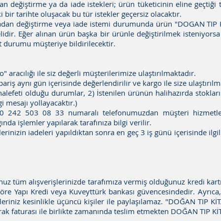
 değiştirme ya da iade istekleri; ürün tüketicinin eline geçtiği 
 bir tarihte oluşacak bu tür istekler geçersiz olacaktır.
dan değiştirme veya iade istemi durumunda ürün "DOGAN TIP K
lidir. Eğer alınan ürün başka bir ürünle değiştirilmek isteniyorsa 
at durumu müşteriye bildirilecektir.
" aracılığı ile siz değerli müşterilerimize ulaştırılmaktadır.
riş aynı gün içerisinde değerlendirilir ve kargo ile size ulaştırıl
feti olduğu durumlar, 2) İstenilen ürünün halihazırda stoklar
i mesajı yollayacaktır.)
çin 0 242 503 08 33 numaralı telefonumuzdan müşteri hizmetl
ğında işlemler yapılarak tarafınıza bilgi verilir.
erinizin iadeleri yapıldıktan sonra en geç 3 iş günü içerisinde ilgi
tüm alışverişlerinizde tarafımıza vermiş olduğunuz kredi kartınız 
e Yapı Kredi veya Kuveyttürk bankası güvencesindedir. Ayrıca,
lgileriniz kesinlikle üçüncü kişiler ile paylaşılamaz. "DOĞAN TIP K
larak faturası ile birlikte zamanında teslim etmekten DOĞAN TIP 